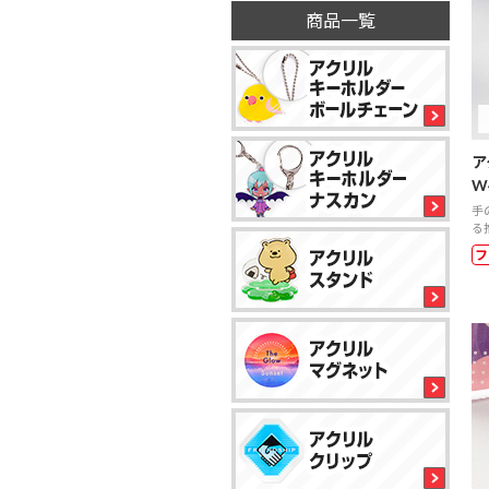
商品一覧
ア
W
手
る
フ