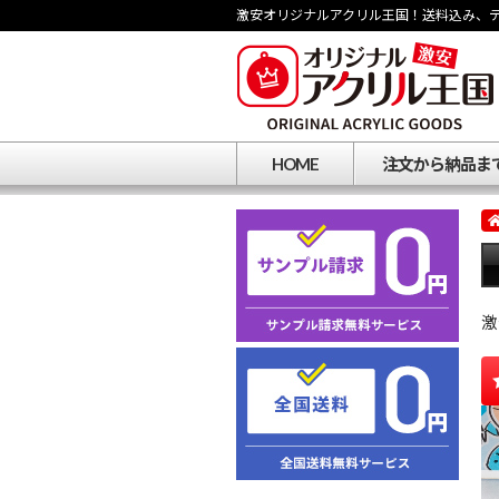
激安オリジナルアクリル王国！送料込み、
HOME
注文から納品ま
激