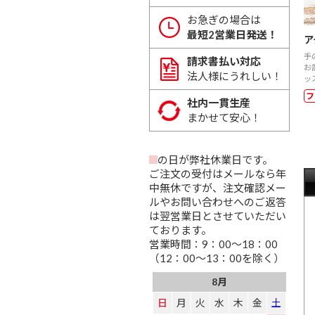
お急ぎの場合は
最短2営業日発送！
ア
手
請求書払い対応
お
法人様にうれしい！
ッ
フ
社内一貫生産
まかせて安心！
の日が弊社休業日です。
ご注文の受付はメールなら年
中無休ですが、注文確認メー
ルやお問い合わせへのご返答
は翌営業日とさせていただい
ております。
営業時間：9：00～18：00
（12：00～13：00を除く）
8月
日
月
火
水
木
金
土