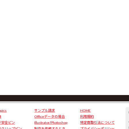
pics
サンプル請求
HOME
績
Officeデータの場合
利用規約
ジ安全ピン
Illustrator/Photoshop
特定商取引法について
ジクリップピン
制作を依頼するとき
プライバシーポリシー