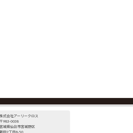
株式会社アーリークロス
〒983-0038
宮城県仙台市宮城野区
新田2丁目8-50