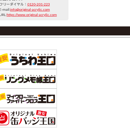
フリーダイヤル：
0120-201-223
E-mail:
info@original-acrylic.com
URL:
https://www.original-acrylic.com