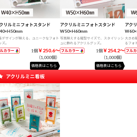
クリルミニフォトスタンド
アクリルミニフォトスタンド
アク
40×H50mm
W50×H60mm
W60×
長デザインが映える、ユニークなフォト
写真映えする縦型サイズで、スタイリッシ
大きめ
ッズ。
ュに飾れるアクリルグッズ。
るフォ
￥250.6～
￥254.2～
1個
1個
ルカラー
フルカラー
フル
（1,000個）
（1,000個）
価格表はこちら
価格表はこちら
アクリルミニ看板