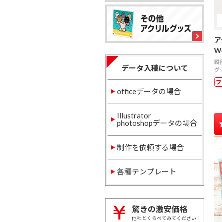
ア
W
縦
データ入稿について
グ
フ
officeデータの場合
Illustrator
photoshopデータの場合
制作を依頼する場合
各種テンプレート
驚きの激安価格
他社とくらべてみてください！