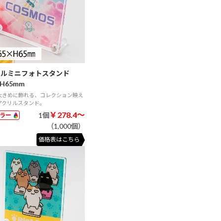
リルミニフォトスタンド
H65mm
大きめに飾れる、コレクション映え
アクリルスタンド。
￥278.4～
1個
カラー
（1,000個）
価格表はこちら