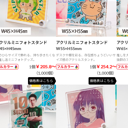
クリルミニフォトスタンド
アクリルミニフォトスタンド
アク
45×H45mm
W55×H55mm
W65×
のひらサイズで飾れる、持ち歩きたくな
デスクや棚を彩る、存在感ちょうどいいサ
推しを
推し活ミニフォトグッズ。
イズ感のアクリルスタンド。
抜群の
￥205.8～
￥254.2～
1個
1個
ルカラー
フルカラー
フル
（1,000個）
（1,000個）
価格表はこちら
価格表はこちら